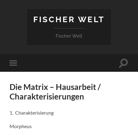
FISCHER WELT
Fischer Welt
Suchfe
Mobile-
ein-/a
Menü
ein-/ausblenden
Die Matrix – Hausarbeit /
Charakterisierungen
1. Charakterisierung
Morpheus