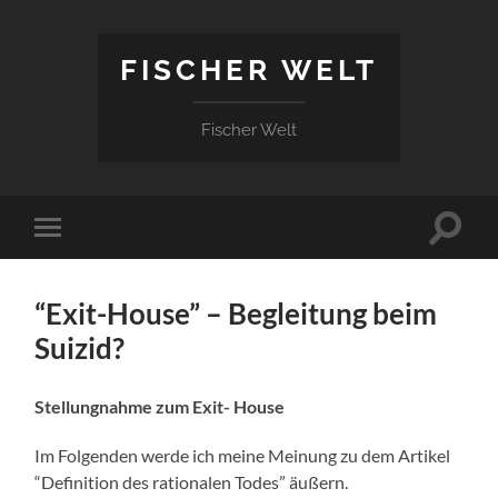
FISCHER WELT
Fischer Welt
Suchfe
Mobile-
ein-/a
Menü
ein-/ausblenden
“Exit-House” – Begleitung beim
Suizid?
Stellungnahme zum Exit- House
Im Folgenden werde ich meine Meinung zu dem Artikel
“Definition des rationalen Todes”
äußern.