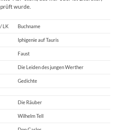
eprüft wurde.
 / LK
Buchname
Iphigenie auf Tauris
Faust
Die Leiden des jungen Werther
Gedichte
Die Räuber
Wilhelm Tell
Don Carlos