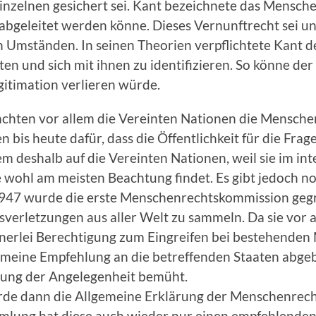
Einzelnen gesichert sei. Kant bezeichnete das Mensche
abgeleitet werden könne. Dieses Vernunftrecht sei un
en Umständen. In seinen Theorien verpflichtete Kant d
lten und sich mit ihnen zu identifizieren. So könne d
egitimation verlieren würde.
chten vor allem die Vereinten Nationen die Menschen
bis heute dafür, dass die Öffentlichkeit für die Frag
lem deshalb auf die Vereinten Nationen, weil sie im in
ohl am meisten Beachtung findet. Es gibt jedoch no
947 wurde die erste Menschenrechtskommission gegrü
rletzungen aus aller Welt zu sammeln. Da sie vor a
keinerlei Berechtigung zum Eingreifen bei bestehende
emeine Empfehlung an die betreffenden Staaten abgebe
ösung der Angelegenheit bemüht.
rde dann die Allgemeine Erklärung der Menschenrechte
ung hat diese auch wieder nur einen empfehlenden C