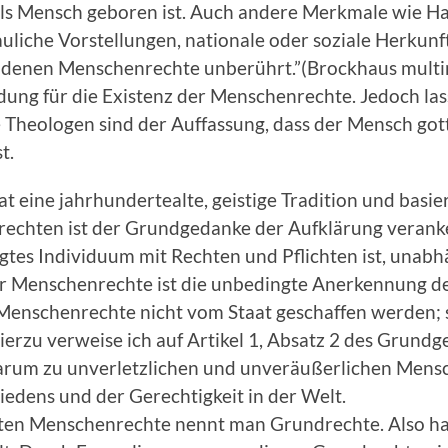
als Mensch geboren ist. Auch andere Merkmale wie Ha
uliche Vorstellungen, nationale oder soziale Herkunft 
ndenen Menschenrechte unberührt.”(Brockhaus multi
ndung für die Existenz der Menschenrechte. Jedoch la
e Theologen sind der Auffassung, dass der Mensch g
t.
t eine jahrhundertealte, geistige Tradition und basie
chten ist der Grundgedanke der Aufklärung veranke
gtes Individuum mit Rechten und Pflichten ist, unabh
r Menschenrechte ist die unbedingte Anerkennung des 
ss Menschenrechte nicht vom Staat geschaffen werden; 
zu verweise ich auf Artikel 1, Absatz 2 des Grundge
darum zu unverletzlichen und unveräußerlichen Mens
edens und der Gerechtigkeit in der Welt.
rten Menschenrechte nennt man Grundrechte. Also ha