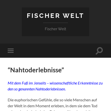
FISCHER WELT
Fischer Welt
Suchfe
Mobile-
ein-/a
Menü
ein-/ausblenden
“Nahtoderlebnisse”
Mit dem Fuß im Jenseits – wissenschaftliche Erkenntnisse zu
den so genannten Nahtoderlebnissen.
Die euphorischen Gefühle, die so viele Menschen auf
der Welt in dem Moment erleben, in dem sie dem Tod