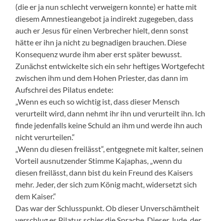
(die er ja nun schlecht verweigern konnte) er hatte mit
diesem Amnestieangebot ja indirekt zugegeben, dass
auch er Jesus für einen Verbrecher hielt, denn sonst
hätte er ihn ja nicht zu begnadigen brauchen. Diese
Konsequenz wurde ihm aber erst später bewusst.
Zunächst entwickelte sich ein sehr heftiges Wortgefecht
zwischen ihm und dem Hohen Priester, das dann im
Aufschrei des Pilatus endete:
„Wenn es euch so wichtig ist, dass dieser Mensch
verurteilt wird, dann nehmt ihr ihn und verurteilt ihn. Ich
finde jedenfalls keine Schuld an ihm und werde ihn auch
nicht verurteilen.“
„Wenn du diesen freilässt“, entgegnete mit kalter, seinen
Vorteil ausnutzender Stimme Kajaphas, „wenn du
diesen freilässt, dann bist du kein Freund des Kaisers
mehr. Jeder, der sich zum König macht, widersetzt sich
dem Kaiser.“
Das war der Schlusspunkt. Ob dieser Unverschämtheit
verschlug es Pilatus schier die Sprache. Dieser Jude, der