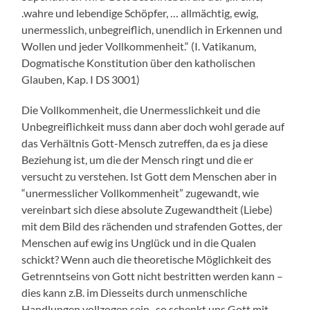
.wahre und lebendige Schöpfer, … allmächtig, ewig,
unermesslich, unbegreiflich, unendlich in Erkennen und
Wollen und jeder Vollkommenheit.“ (I. Vatikanum,
Dogmatische Konstitution über den katholischen
Glauben, Kap. I DS 3001)
Die Vollkommenheit, die Unermesslichkeit und die
Unbegreiflichkeit muss dann aber doch wohl gerade auf
das Verhältnis Gott-Mensch zutreffen, da es ja diese
Beziehung ist, um die der Mensch ringt und die er
versucht zu verstehen. Ist Gott dem Menschen aber in
“unermesslicher Vollkommenheit” zugewandt, wie
vereinbart sich diese absolute Zugewandtheit (Liebe)
mit dem Bild des rächenden und strafenden Gottes, der
Menschen auf ewig ins Unglück und in die Qualen
schickt? Wenn auch die theoretische Möglichkeit des
Getrenntseins von Gott nicht bestritten werden kann –
dies kann z.B. im Diesseits durch unmenschliche
Handlungen vollzogen sein- so schenkt uns Gott mit