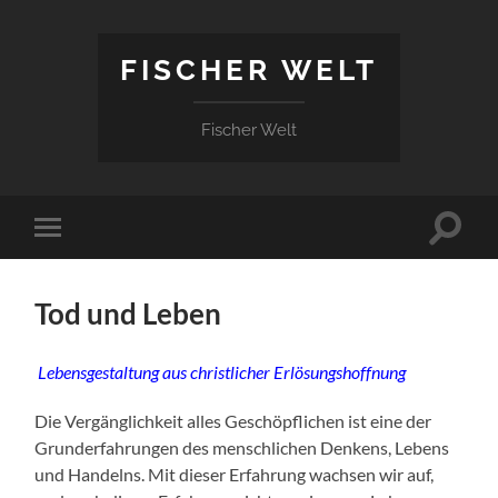
FISCHER WELT
Fischer Welt
Suchfe
Mobile-
ein-/a
Menü
ein-/ausblenden
Tod und Leben
Lebensgestaltung aus christlicher Erlösungshoffnung
Die Vergänglichkeit alles Geschöpflichen ist eine der
Grunderfahrungen des menschlichen Denkens, Lebens
und Handelns. Mit dieser Erfahrung wachsen wir auf,